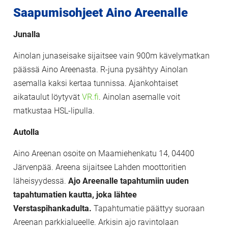
Saapumisohjeet Aino Areenalle
Junalla
Ainolan junaseisake sijaitsee vain 900m kävelymatkan
päässä Aino Areenasta. R-juna pysähtyy Ainolan
asemalla kaksi kertaa tunnissa. Ajankohtaiset
aikataulut löytyvät
VR.fi
. Ainolan asemalle voit
matkustaa HSL-lipulla.
Autolla
Aino Areenan osoite on Maamiehenkatu 14, 04400
Järvenpää. Areena sijaitsee Lahden moottoritien
läheisyydessä.
Ajo Areenalle tapahtumiin uuden
tapahtumatien kautta, joka lähtee
Verstaspihankadulta.
Tapahtumatie päättyy suoraan
Areenan parkkialueelle. Arkisin ajo ravintolaan