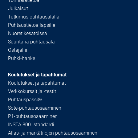
Toimialatietoa
Julkaisut
Tutkimus puhtausalalla
Puhtaustietoa lapsille
Nuoret kesätöissä
Suuntana puhtausala
Ostajalle
Puhki-hanke
Koulutukset ja tapahtumat
Koulutukset ja tapahtumat
Verkkokurssit ja -testit
Puhtauspassi®
Sote-puhtausosaaminen
P1-puhtausosaaminen
INSTA 800 -standardi
Allas- ja märkätilojen puhtausosaaminen