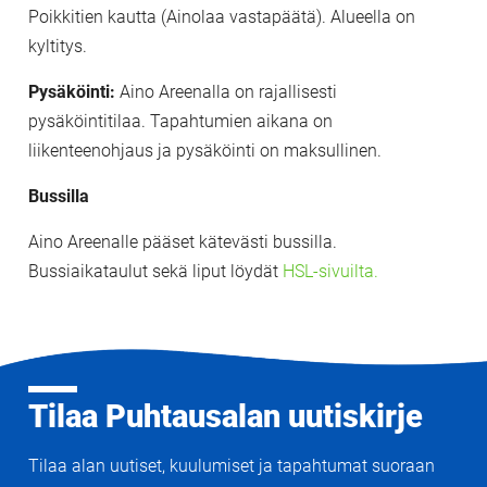
Poikkitien kautta (Ainolaa vastapäätä). Alueella on
kyltitys.
Pysäköinti:
Aino Areenalla on rajallisesti
pysäköintitilaa. Tapahtumien aikana on
liikenteenohjaus ja pysäköinti on maksullinen.
Bussilla
Aino Areenalle pääset kätevästi bussilla.
Bussiaikataulut sekä liput löydät
HSL-sivuilta.
Tilaa Puhtausalan uutiskirje
Tilaa alan uutiset, kuulumiset ja tapahtumat suoraan