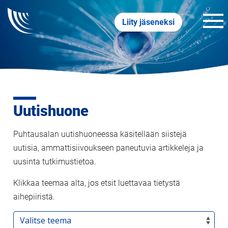
Liity jäseneksi
Uutishuone
Puhtausalan uutishuoneessa käsitellään siistejä
uutisia, ammattisiivoukseen paneutuvia artikkeleja ja
uusinta tutkimustietoa.
Klikkaa teemaa alta, jos etsit luettavaa tietystä
aihepiiristä.