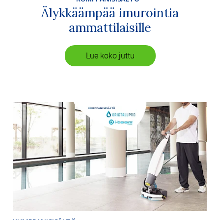
Älykkäämpää imurointia
ammattilaisille
Lue koko juttu