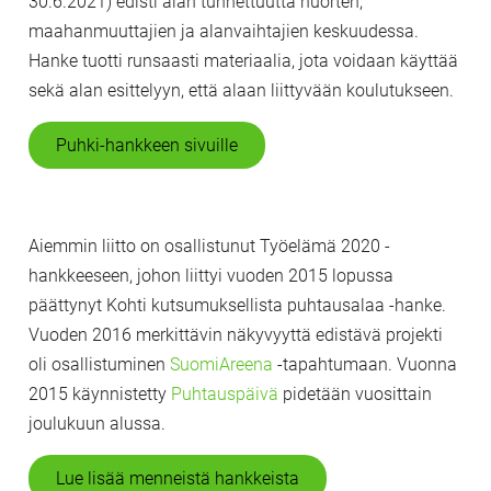
30.6.2021) edisti alan tunnettuutta nuorten,
maahanmuuttajien ja alanvaihtajien keskuudessa.
Hanke tuotti runsaasti materiaalia, jota voidaan käyttää
sekä alan esittelyyn, että alaan liittyvään koulutukseen.
Puhki-hankkeen sivuille
Aiemmin liitto on osallistunut Työelämä 2020 -
hankkeeseen, johon liittyi vuoden 2015 lopussa
päättynyt Kohti kutsumuksellista puhtausalaa -hanke.
Vuoden 2016 merkittävin näkyvyyttä edistävä projekti
oli osallistuminen
SuomiAreena
-tapahtumaan. Vuonna
2015 käynnistetty
Puhtauspäivä
pidetään vuosittain
joulukuun alussa.
Lue lisää menneistä hankkeista